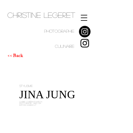
Christine Legeret
PHOTOGRAPHIE
CULINAIRE
<< Back
STYLISME
JINA JUNG
Cuisiine Coréenne MAISON
Photographe : Akiko Ida
EDITIONS MARABOUT