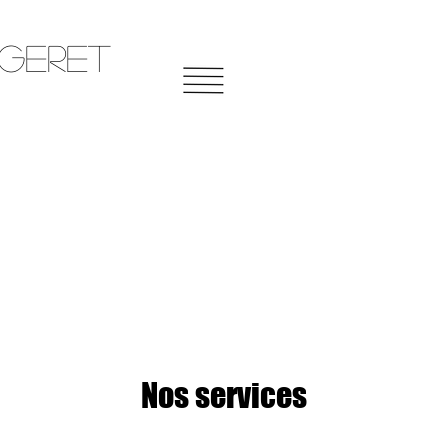
egeret
Nos services