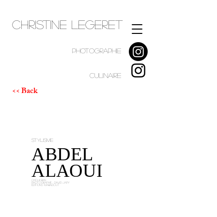
Christine Legeret
PHOTOGRAPHIE
CULINAIRE
<< Back
STYLISME
ABDEL
ALAOUI
CHOUKRAN
Photographe : DAVID JAPY
EDITIONS MARABOUT